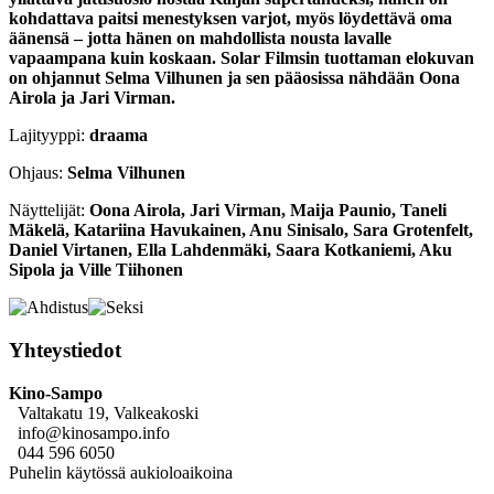
kohdattava paitsi menestyksen varjot, myös löydettävä oma
äänensä – jotta hänen on mahdollista nousta lavalle
vapaampana kuin koskaan. Solar Filmsin tuottaman elokuvan
on ohjannut Selma Vilhunen ja sen pääosissa nähdään Oona
Airola ja Jari Virman.
Lajityyppi:
draama
Ohjaus:
Selma Vilhunen
Näyttelijät:
Oona Airola, Jari Virman, Maija Paunio, Taneli
Mäkelä, Katariina Havukainen, Anu Sinisalo, Sara Grotenfelt,
Daniel Virtanen, Ella Lahdenmäki, Saara Kotkaniemi, Aku
Sipola ja Ville Tiihonen
Yhteystiedot
Kino-Sampo
Valtakatu 19, Valkeakoski
info@kinosampo.info
044 596 6050
Puhelin käytössä aukioloaikoina