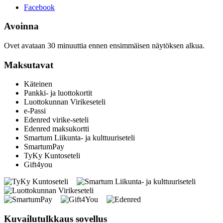
Facebook
Avoinna
Ovet avataan 30 minuuttia ennen ensimmäisen näytöksen alkua.
Maksutavat
Käteinen
Pankki- ja luottokortit
Luottokunnan Virikeseteli
e-Passi
Edenred virike-seteli
Edenred maksukortti
Smartum Liikunta- ja kulttuuriseteli
SmartumPay
TyKy Kuntoseteli
Gift4you
Kuvailutulkkaus sovellus