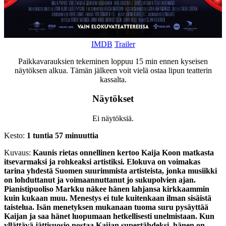
IMDB
Trailer
Paikkavarauksien tekeminen loppuu 15 min ennen kyseisen
näytöksen alkua. Tämän jälkeen voit vielä ostaa lipun teatterin
kassalta.
Näytökset
Ei näytöksiä.
Kesto:
1 tuntia 57 minuuttia
Kuvaus:
Kaunis rietas onnellinen kertoo Kaija Koon matkasta
itsevarmaksi ja rohkeaksi artistiksi. Elokuva on voimakas
tarina yhdestä Suomen suurimmista artisteista, jonka musiikki
on lohduttanut ja voimaannuttanut jo sukupolvien ajan.
Pianistipuoliso Markku näkee hänen lahjansa kirkkaammin
kuin kukaan muu. Menestys ei tule kuitenkaan ilman sisäistä
taistelua. Isän menetyksen mukanaan tuoma suru pysäyttää
Kaijan ja saa hänet luopumaan hetkellisesti unelmistaan. Kun
yllättävä jättisuosio nostaa Kaijan supertähdeksi, hänen on