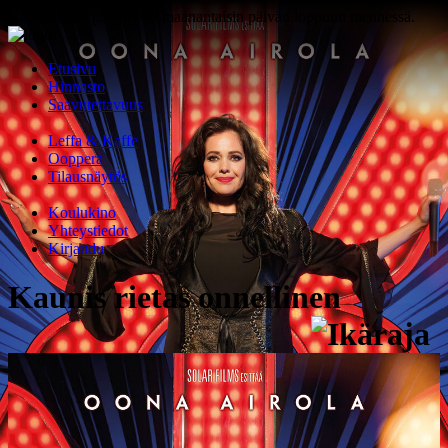
Näytöstiedot päivittyvät maanantaisin päivän loppuun mennessä.
Etusivu
Hinnasto
Saavutettavuus
Leffa & Kaffe
Ooppera
Tilausnäytös
Koulukino
Yhteystiedot
Kirjaudu
Kaunis rietas onnellinen