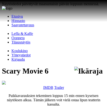
Näytöstiedot päivittyvät maanantaisin päivän loppuun mennessä.
Etusivu
Hinnasto
Saavutettavuus
Leffa & Kaffe
Ooppera
Tilausnäytös
Koulukino
Yhteystiedot
Kirjaudu
Scary Movie 6
IMDB
Trailer
Paikkavarauksien tekeminen loppuu 15 min ennen kyseisen
näytöksen alkua. Tämän jälkeen voit vielä ostaa lipun teatterin
kassalta.