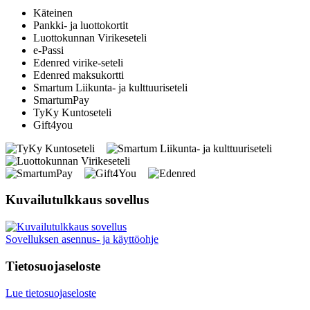
Käteinen
Pankki- ja luottokortit
Luottokunnan Virikeseteli
e-Passi
Edenred virike-seteli
Edenred maksukortti
Smartum Liikunta- ja kulttuuriseteli
SmartumPay
TyKy Kuntoseteli
Gift4you
Kuvailutulkkaus sovellus
Sovelluksen asennus- ja käyttöohje
Tietosuojaseloste
Lue tietosuojaseloste