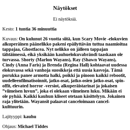
Näytökset
Ei näytöksiä.
Kesto:
1 tuntia 36 minuuttia
Kuvaus:
On kulunut 26 vuotta siitä, kun Scary Movie -elokuvien
alkuperäinen päänelikko pakeni epäilyttävän tuttua naamioitua
tappajaa, Ghostfacea. Nyt nelikko on jälleen tappajan
tähtäimessä, eikä yksikään kauhuelokuvabrändi taaskaan ole
turvassa. Shorty (Marlon Wayans), Ray (Shawn Wayans),
Cindy (Anna Faris) ja Brenda (Regina Hall) kohtaavat uudessa
elokuvassa sekä vanhoja suosikkeja että uusia kasvoja. Tämä
porukka panee armotta halki, poikki ja pinoon kaikki rebootit,
uudelleenfilmatisoinnit, jatko-osat, jatko-osien jatko-osat, spin-
offit, elevated horror -versiot, alkuperäistarinat ja jokaisen
”viimeisen luvun”, joka ei olekaan viimeinen luku. Mikään ei
ole pyhää. Kaikki kauhun kliseet otetaan käsittelyyn. Jokainen
raja ylitetään. Wayansit palaavat canceloimaan cancel-
kulttuurin.
Lajityyppi:
kauhu
Ohjaus:
Michael Tiddes